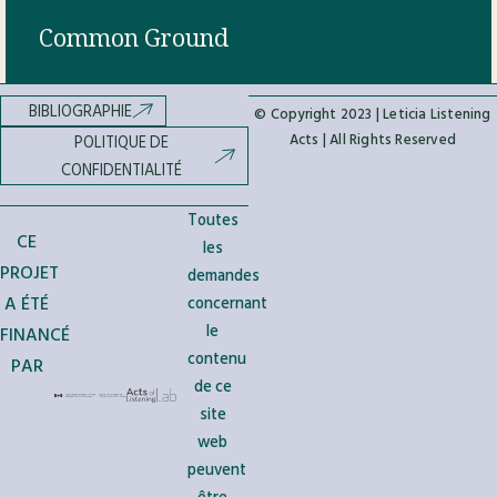
Common Ground
EN SAVOIR PLUS »
BIBLIOGRAPHIE
© Copyright 2023 | Leticia Listening
Acts | All Rights Reserved
POLITIQUE DE
CONFIDENTIALITÉ
Toutes
CE
les
PROJET
demandes
A ÉTÉ
concernant
le
FINANCÉ
contenu
PAR
de ce
site
web
peuvent