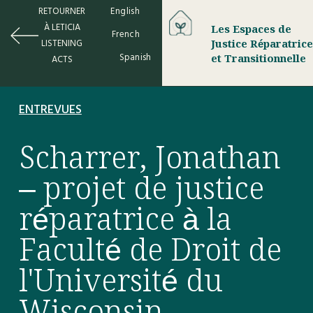
RETOURNER
English
À LETICIA
Les Espaces de
French
LISTENING
Justice Réparatrice
Spanish
et Transitionnelle
ACTS
ENTREVUES
Scharrer, Jonathan
– projet de justice
réparatrice à la
Faculté de Droit de
l'Université du
Wisconsin